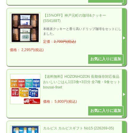
【15%OFF】神戸元町の珈琲&クッキー
(SS4188T)
本格派クッキーと香り高いドリップ珈琲をセットにし
ました。
定価：
2,700円(税込)
価格： 2,295円(税込)
【送料無料】HOZONHOZON 長期保存対応食品
おいしいごはん1日3食×3日分 全7種・9食セット
bousai-9set
価格： 5,800円(税込)
カルピス カルピスギフト No15 (226269-05)