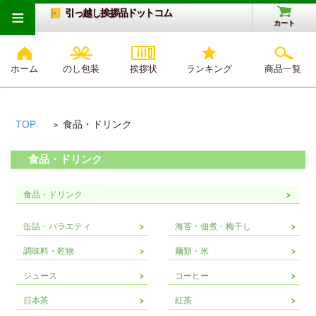
≡
引っ越し挨拶品ドットコム
カート
ホーム
のし包装
挨拶状
ランキング
商品一覧
TOP
食品・ドリンク
>
食品・ドリンク
食品・ドリンク
缶詰・バラエティ
海苔・佃煮・梅干し
調味料・乾物
麺類・米
ジュース
コーヒー
日本茶
紅茶