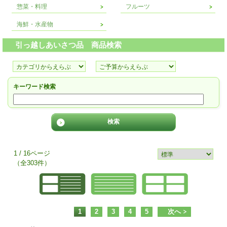
惣菜・料理
フルーツ
海鮮・水産物
引っ越しあいさつ品 商品検索
キーワード検索
1 / 16ページ
（全303件）
1
2
3
4
5
次へ