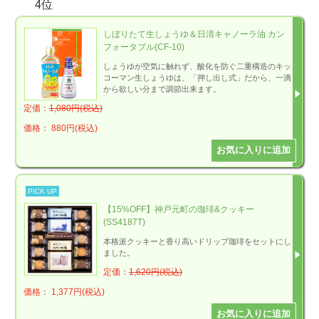
4位
しぼりたて生しょうゆ＆日清キャノーラ油 カン
フォータブル(CF-10)
しょうゆが空気に触れず、酸化を防ぐ二重構造のキッ
コーマン生しょうゆは、「押し出し式」だから、一滴
から欲しい分まで調節出来ます。
定価：
1,080円(税込)
価格： 880円(税込)
PICK UP
【15%OFF】神戸元町の珈琲&クッキー
(SS4187T)
本格派クッキーと香り高いドリップ珈琲をセットにし
ました。
定価：
1,620円(税込)
価格： 1,377円(税込)