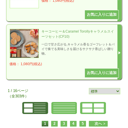
価格： 1,080円(税込)
キーコーヒー＆Caramel Torollyキャラメルスイ
ーツセット(CF10)
一口で甘さ広がる,キャラメル香るゴーフレット＆パ
イで奏でる美味しさを届けるサクサク香ばしい贈り
物。
価格： 1,080円(税込)
1 / 16ページ
（全303件）
1
2
3
4
5
次へ