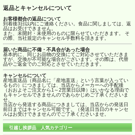
返品とキャンセルについて
お客様都合の返品について
到着後3日以内にご連絡ください。食品に関しましては、返
品はお受けできません。
また、未開封・未使用のものに限らせていただきます。 そ
の際、当社規定のキャンセル手数料を頂きます。
届いた商品に不備・不具合があった場合
基本的に、同じお品物の交換にてご対応させていただきま
すが、交換が不可能な場合がございます。その際は、代替
品やご返金でのご対応とさせていただきます。
キャンセルについて
産地直送品（商品名に「産地直送」という言葉が入ってい
るもの）につきましては、当店からメーカーへの手配後
（おおよそご注文から1～2営業日以降）はいかなる理由で
もキャンセルできませんのであらかじめご了承くださいま
せ。
当店から発送する商品につきましては、当店からの発送日
前日まではキャンセル可能です。（発送日当日のキャンセ
ルはお受けできませんのでご了承くださいませ。
引越し挨拶品 人気カテゴリー