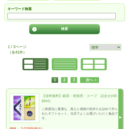
キーワード検索
1 / 3ページ
（全41件）
1
2
3
次へ
【送料無料】銘茶・焼海苔・スープ 詰合せ(AB-
BNH)
ご挨拶品に最適な、真心と感謝の気持ちを詰めて作ら
れたギフトセット。当店でよくお選びいただく逸品で
す。
価格： 3,078円(税込)