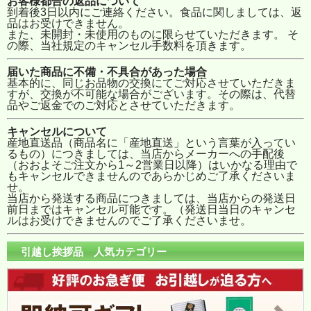
お客様都合の返品について
到着後3日以内にご連絡ください。食品に関しましては、返
品はお受けできません。
また、未開封・未使用のものに限らせていただきます。 そ
の際、当社規定のキャンセル手数料を頂きます。
届いた商品に不備・不具合があった場合
基本的に、同じお品物の交換にてご対応させていただきま
すが、交換が不可能な場合がございます。その際は、代替
品やご返金でのご対応とさせていただきます。
キャンセルについて
産地直送品（商品名に「産地直送」という言葉が入ってい
るもの）につきましては、当店からメーカーへの手配後
（おおよそご注文から1～2営業日以降）はいかなる理由で
もキャンセルできませんのであらかじめご了承くださいま
せ。
当店から発送する商品につきましては、当店からの発送日
前日まではキャンセル可能です。（発送日当日のキャンセ
ルはお受けできませんのでご了承くださいませ。
引越し挨拶品 人気カテゴリー