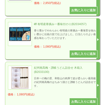
価格： 2,850円(税込)
岬 有明産寒摘み一番味付のり(B2034057)
香り豊かでやわらかい有明産の寒摘み一番海苔を味わ
い豊かに伝統の技で仕上げました。口当たりのよい食
感を味わっていただけます。
価格： 1,080円(税込)
紀州南高梅・讃岐うどん詰合せ 木箱入
(B2033100)
日本一の梅の里、和歌山の肉厚で皮が柔らかい最高級
の紀州南高梅のはちみつ漬けと讃岐うどんの詰合せで
す。
価格： 1,080円(税込)