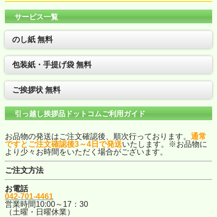
サービス一覧
のし紙 無料
包装紙・手提げ袋 無料
ご挨拶状 無料
引っ越し挨拶品ドットコムご利用ガイド
お品物の発送はご注文確認後、順次行っております。
通常
ですとご注文確認後3～4日で発送
いたします。※お品物に
より少々お時間をいただく場合がございます。
ご注文方法
お電話
042-701-4461
営業時間10:00～17：30
（土曜・日曜休業）