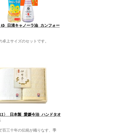
ゆ 日清キャノーラ油 カンフォー
の卓上サイズのセットです。
KI〉 日本製 愛媛今治 ハンドタオ
)
で百三十年の伝統が織りなす、季