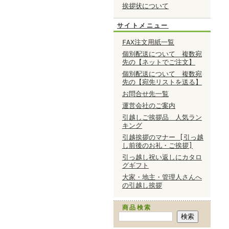
挨拶状について
サイトメニュー
FAX注文用紙一覧
個別配送について 複数宛
先の【ネットでご注文】
個別配送について 複数宛
先の【宛先リストを送る】
お問合せ先一覧
運営会社のご案内
引越しご挨拶品 人気ラン
キング
引越挨拶のマナー [引っ越
し前後のお礼・ご挨拶]
引っ越し祝い返しにカタロ
グギフト
大家・地主・管理人さんへ
の引越し挨拶
商品検索