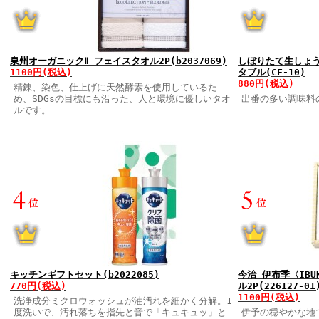
泉州オーガニックⅡ フェイスタオル2P(b2037069)
しぼりたて生しょう
1100円(税込)
タブル(CF-10)
880円(税込)
精錬、染色、仕上げに天然酵素を使用しているた
め、SDGsの目標にも沿った、人と環境に優しいタオ
出番の多い調味料
ルです。
キッチンギフトセット(b2022085)
今治 伊布季〈IBU
770円(税込)
ル2P(226127-01
1100円(税込)
洗浄成分ミクロウォッシュが油汚れを細かく分解。1
度洗いで、汚れ落ちを指先と音で「キュキュッ」と
伊予の穏やかな地