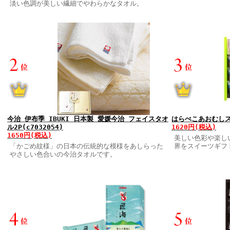
淡い色調が美しい繊細でやわらかなタオル。
今治 伊布季 IBUKI 日本製 愛媛今治 フェイスタオ
はらぺこあおむしスイ
ル2P(c7032054)
1620円(税込)
1650円(税込)
美しい色彩や楽し
「かごめ紋様」の日本の伝統的な模様をあしらった
界をスイーツギフ
やさしい色合いの今治タオルです。