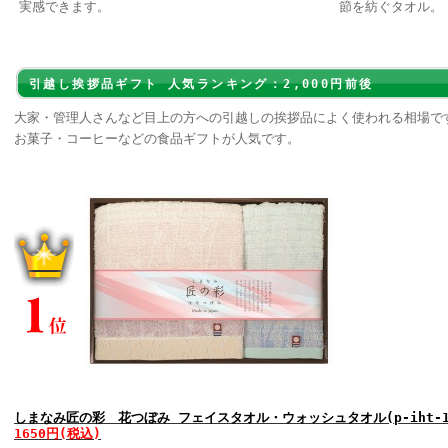
実感できます。
節を紡ぐタオル。
引越し挨拶品ギフト 人気ランキング：2,000円前後
大家・管理人さんなど目上の方への引越しの挨拶品によく使われる相場で
お菓子・コーヒーなどの食品ギフトが人気です。
しまなみ匠の彩 花つぼみ フェイスタオル・ウォッシュタオル(p-iht-15
1650円(税込)