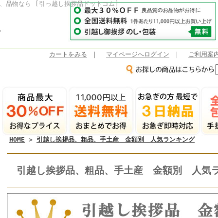
、品物なら [引っ越し挨拶品ドットコム]
カートをみる
｜
マイページへログイン
｜
ご利用案
HOME
>
引越し挨拶品、粗品、手土産 金額別 人気ランキング
引越し挨拶品、粗品、手土産 金額別 人気