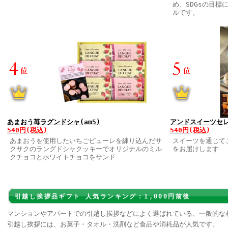
め、SDGsの目
ルです。
あまおう苺ラグンドシャ(am5)
アンドスイーツセレク
540円(税込)
540円(税込)
あまおうを使用したいちごピューレを練り込んだサ
スイーツを通じて
クサクのラングドシャクッキーでオリジナルのミル
をお届けします
クチョコとホワイトチョコをサンド
引越し挨拶品ギフト 人気ランキング：1,000円前後
マンションやアパートでの引越し挨拶などによく選ばれている、一般的な
引越し挨拶には、お菓子・タオル・洗剤など食品や消耗品が人気です。