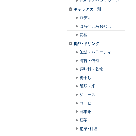
おめでとセレクション
キャラクター別
ロディ
はらぺこあおむし
花柄
食品･ドリンク
缶詰・バラエティ
海苔・佃煮
調味料・乾物
梅干し
麺類・米
ジュース
コーヒー
日本茶
紅茶
惣菜･料理