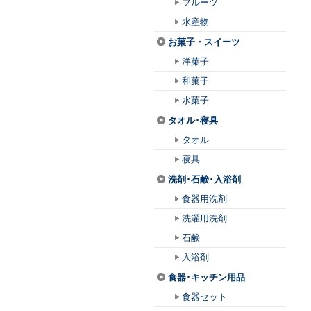
フルーツ
水産物
お菓子・スイーツ
洋菓子
和菓子
水菓子
タオル･寝具
タオル
寝具
洗剤･石鹸･入浴剤
食器用洗剤
洗濯用洗剤
石鹸
入浴剤
食器･キッチン用品
食器セット