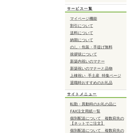
サービス一覧
マイページ機能
割引について
送料について
納期について
のし・包装・手提げ無料
挨拶状について
新築内祝いのマナー
新築祝いのマナーと品物
上棟祝い 手土産 特集ページ
退職時おすすめのお礼品
サイトメニュー
転勤・異動時のお礼の品に
FAX注文用紙一覧
個別配送について 複数宛先の
【ネットでご注文】
個別配送について 複数宛先の