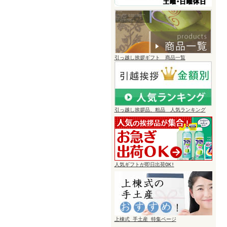
引っ越し挨拶ギフト 商品一覧
引っ越し挨拶品、粗品 人気ランキング
人気ギフトが即日出荷OK!
上棟式 手土産 特集ページ