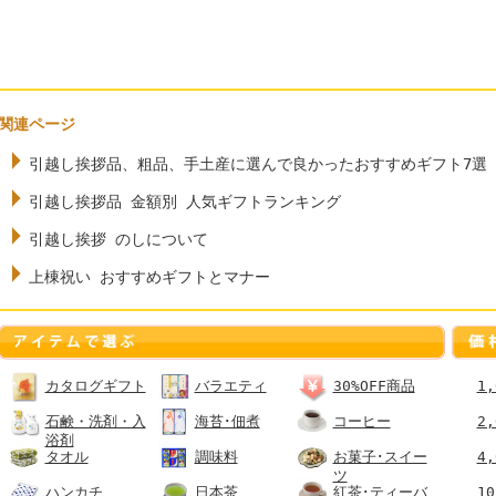
関連ページ
引越し挨拶品、粗品、手土産に選んで良かったおすすめギフト7選
引越し挨拶品 金額別 人気ギフトランキング
引越し挨拶 のしについて
上棟祝い おすすめギフトとマナー
カタログギフト
バラエティ
30%OFF商品
1
石鹸・洗剤・入
海苔･佃煮
コーヒー
2
浴剤
タオル
調味料
お菓子･スイー
4
ツ
ハンカチ
日本茶
紅茶･ティーバ
1