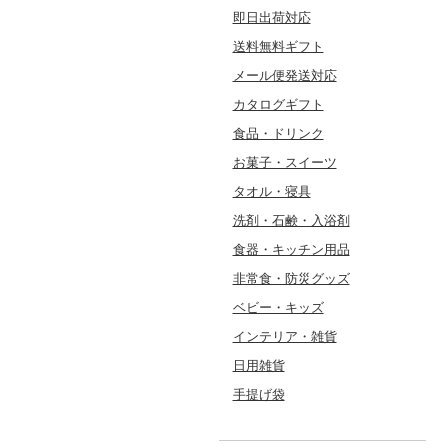
即日出荷対応
送料無料ギフト
メール便発送対応
カタログギフト
食品・ドリンク
お菓子・スイーツ
タオル・寝具
洗剤・石鹸・入浴剤
食器・キッチン用品
非常食・防災グッズ
ベビー・キッズ
インテリア・雑貨
日用雑貨
手提げ袋