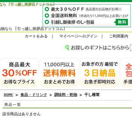
なら [引っ越し挨拶品ドットコム]
物なら [引っ越し挨拶品ドットコム]
カートをみる
｜
マイページへログイン
｜
ご利用案内
HOME
>
食品・ドリンク
>
調味料・乾物
> 干し椎茸
商品一覧
該当商品はありません