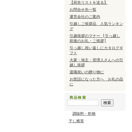
【宛先リストを送る】
お問合せ先一覧
運営会社のご案内
引越しご挨拶品 人気ランキン
グ
引越挨拶のマナー [引っ越し
前後のお礼・ご挨拶]
引っ越し祝い返しにカタログギ
フト
大家・地主・管理人さんへの引
越し挨拶
退職祝いの贈り物に
お世話になった方へ お礼の品
に
商品検索
調味料・乾物
干し椎茸