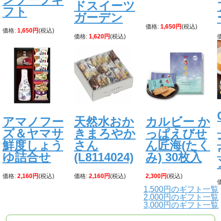
ドスイーツ
フト
ガーデン
価格:
1,650円
(税込)
価格:
1,650円
(税込)
価格:
1,620円
(税込)
アマノフー
天然水おか
カルビー か
ズ＆ヤマサ
きまろやか
っぱえびせ
鮮度しょう
さん
ん匠海(たく
ゆ詰合せ
(L8114024)
み) 30枚入
価格:
2,160円
(税込)
価格:
2,160円
(税込)
2,300円
(税込)
1,500円のギフト一覧
2,000円のギフト一覧
3,000円のギフト一覧