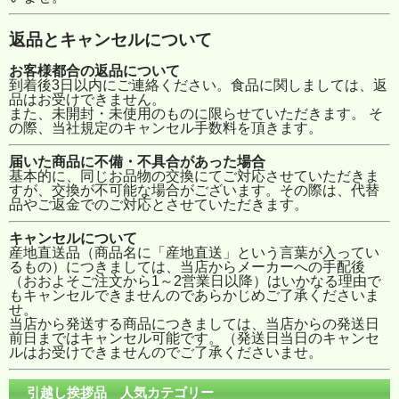
返品とキャンセルについて
お客様都合の返品について
到着後3日以内にご連絡ください。食品に関しましては、返
品はお受けできません。
また、未開封・未使用のものに限らせていただきます。 そ
の際、当社規定のキャンセル手数料を頂きます。
届いた商品に不備・不具合があった場合
基本的に、同じお品物の交換にてご対応させていただきま
すが、交換が不可能な場合がございます。その際は、代替
品やご返金でのご対応とさせていただきます。
キャンセルについて
産地直送品（商品名に「産地直送」という言葉が入ってい
るもの）につきましては、当店からメーカーへの手配後
（おおよそご注文から1～2営業日以降）はいかなる理由で
もキャンセルできませんのであらかじめご了承くださいま
せ。
当店から発送する商品につきましては、当店からの発送日
前日まではキャンセル可能です。（発送日当日のキャンセ
ルはお受けできませんのでご了承くださいませ。
引越し挨拶品 人気カテゴリー