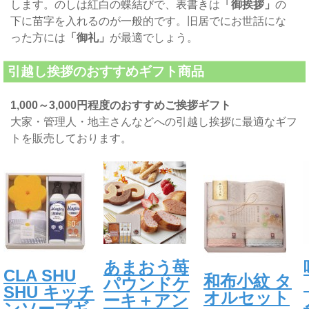
します。のしは紅白の蝶結びで、表書きは
「御挨拶」
の
下に苗字を入れるのが一般的です。旧居でにお世話にな
った方には
「御礼」
が最適でしょう。
引越し挨拶のおすすめギフト商品
1,000～3,000円程度のおすすめご挨拶ギフト
大家・管理人・地主さんなどへの引越し挨拶に最適なギフ
トを販売しております。
あまおう苺
CLA SHU
和布小紋 タ
パウンドケ
SHU キッチ
オルセット
ーキ＋アン
ンソープギ