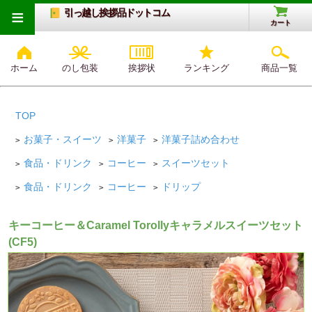
≡
引っ越し挨拶品ドットコム
カート
ホーム
のし包装
挨拶状
ランキング
商品一覧
TOP
お菓子・スイーツ
洋菓子
洋菓子詰め合わせ
>
>
>
食品・ドリンク
コーヒー
スイーツセット
>
>
>
食品・ドリンク
コーヒー
ドリップ
>
>
>
キーコーヒー＆Caramel Torollyキャラメルスイーツセット
(CF5)