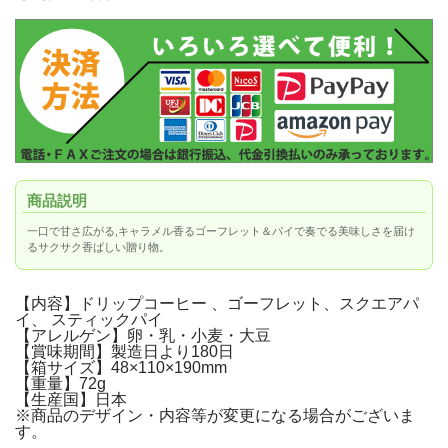
商品説明
一口で甘さ広がる,キャラメル香るゴーフレット＆パイで奏でる美味しさを届け
るサクサク香ばしい贈り物。
【内容】ドリップコーヒー 、ゴーフレット、スクエアパ
イ、 スティックパイ
【アレルゲン】卵・乳・小麦・大豆
【賞味期間】製造日より180日
【箱サイズ】48×110×190mm
【重量】72g
【生産国】日本
※商品のデザイン・内容等が変更になる場合がございま
す。