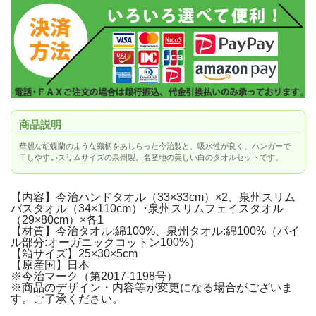
商品説明
華麗な胡蝶蘭のような織柄をあしらった今治製と、吸水性が良く、ハンガーで
干しやすいスリムサイズの泉州製。名産地の美しい白のタオルセットです。
【内容】今治ハンドタオル（33×33cm）×2、泉州スリム
バスタオル（34×110cm）･泉州スリムフェイスタオル
（29×80cm）×各1
【材質】今治タオル:綿100%、泉州タオル:綿100%（パイ
ル部分:オーガニックコットン100%）
【箱サイズ】25×30×5cm
【原産国】日本
※今治マーク（第2017-1198号）
※商品のデザイン・内容等が変更になる場合がございま
す。ご了承ください。