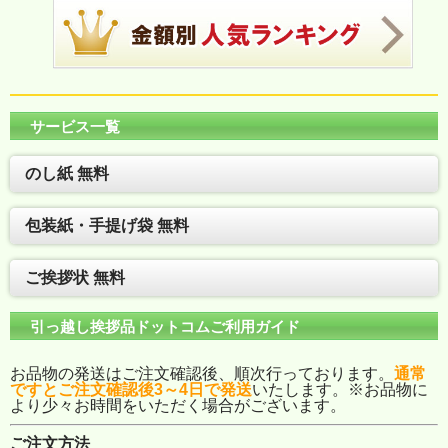
サービス一覧
のし紙 無料
包装紙・手提げ袋 無料
ご挨拶状 無料
引っ越し挨拶品ドットコムご利用ガイド
お品物の発送はご注文確認後、順次行っております。
通常
ですとご注文確認後3～4日で発送
いたします。※お品物に
より少々お時間をいただく場合がございます。
ご注文方法