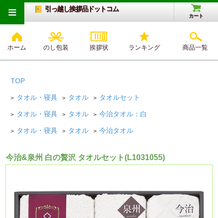
≡
引っ越し挨拶品ドットコム
カート
ホーム
のし包装
挨拶状
ランキング
商品一覧
TOP
タオル・寝具
タオル
タオルセット
>
>
>
タオル・寝具
タオル
今治タオル：白
>
>
>
タオル・寝具
タオル
今治タオル
>
>
>
今治&泉州 白の贅沢 タオルセット(L1031055)