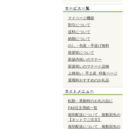
サービス一覧
マイページ機能
割引について
送料について
納期について
のし・包装・手提げ無料
挨拶状について
新築内祝いのマナー
新築祝いのマナーと品物
上棟祝い 手土産 特集ページ
退職時おすすめのお礼品
サイトメニュー
転勤・異動時のお礼の品に
FAX注文用紙一覧
個別配送について 複数宛先の
【ネットでご注文】
個別配送について 複数宛先の