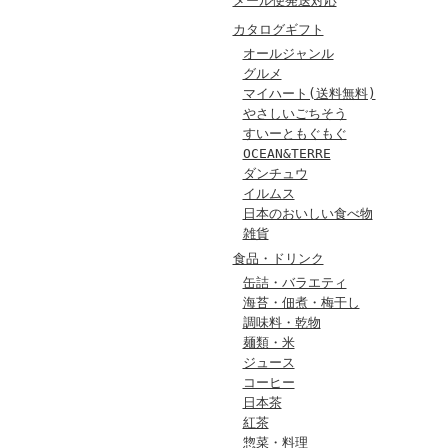
メール便発送対応
カタログギフト
オールジャンル
グルメ
マイハート(送料無料)
やさしいごちそう
すいーともぐもぐ
OCEAN&TERRE
ダンチュウ
イルムス
日本のおいしい食べ物
雑貨
食品・ドリンク
缶詰・バラエティ
海苔・佃煮・梅干し
調味料・乾物
麺類・米
ジュース
コーヒー
日本茶
紅茶
惣菜・料理