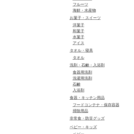
フルーツ
海鮮・水産物
お菓子・スイーツ
洋菓子
和菓子
水菓子
アイス
タオル・寝具
タオル
洗剤・石鹸・入浴剤
食器用洗剤
洗濯用洗剤
石鹸
入浴剤
食器・キッチン用品
フードコンテナ・保存容器
掃除用品
非常食・防災グッズ
ベビー・キッズ