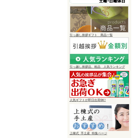
引っ越し挨拶ギフト 商品一覧
引っ越し挨拶品、粗品 人気ランキング
人気ギフトが即日出荷OK!
上棟式 手土産 特集ページ