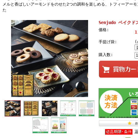
メルと香ばしいアーモンドをのせた2つの調和を楽しめる、トフィーアーモ
た
Senjudo ベイクド
価格:
1
手提げ袋:
購入数: