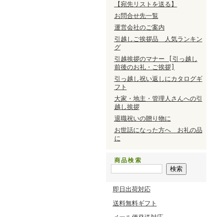
【宛先リストを送る】
お問合せ先一覧
運営会社のご案内
引越しご挨拶品 人気ランキン
グ
引越挨拶のマナー [引っ越し
前後のお礼・ご挨拶]
引っ越し祝い返しにカタログギ
フト
大家・地主・管理人さんへの引
越し挨拶
退職祝いの贈り物に
お世話になった方へ お礼の品
に
商品検索
即日出荷対応
送料無料ギフト