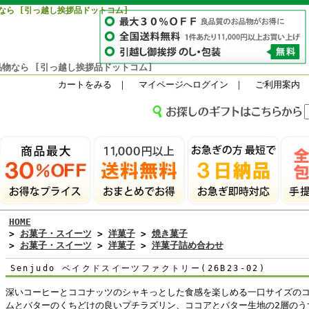
なら [引っ越し挨拶品ドットコム]
物なら [引っ越し挨拶品ドットコム]
カートをみる
｜
マイページへログイン
｜
ご利用案内
HOME
>
お菓子・スイーツ
>
洋菓子
>
焼き菓子
>
お菓子・スイーツ
>
洋菓子
>
洋菓子詰め合わせ
Senjudo ベイクドスイーツファクトリー(26B23-02)
深いコーヒーとココナッツのシャキっとした食感を楽しめる一口サイズの
ムとバターのくちどけの良いプチラズリン、ココアとバター生地の2層のう