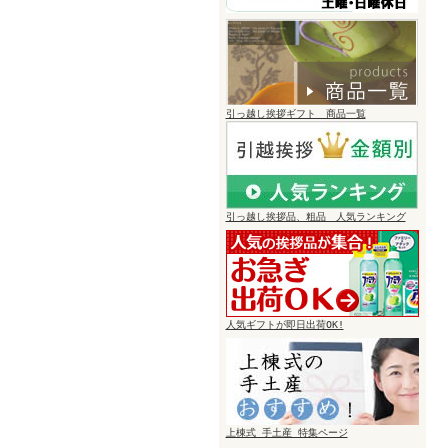
引っ越し挨拶ギフト 商品一覧
引っ越し挨拶品、粗品 人気ランキング
人気ギフトが即日出荷OK!
上棟式 手土産 特集ページ