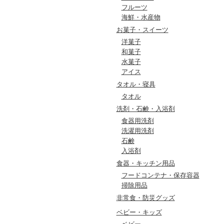
フルーツ
海鮮・水産物
お菓子・スイーツ
洋菓子
和菓子
水菓子
アイス
タオル・寝具
タオル
洗剤・石鹸・入浴剤
食器用洗剤
洗濯用洗剤
石鹸
入浴剤
食器・キッチン用品
フードコンテナ・保存容器
掃除用品
非常食・防災グッズ
ベビー・キッズ