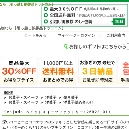
なら [引っ越し挨拶品ドットコム]
物なら [引っ越し挨拶品ドットコム]
カートをみる
｜
マイページへログイン
｜
ご利用案内
HOME
>
お菓子・スイーツ
>
洋菓子
>
焼き菓子
>
お菓子・スイーツ
>
洋菓子
>
洋菓子詰め合わせ
Senjudo ベイクドスイーツファクトリー(26B23-01)
深いコーヒーとココナッツのシャキっとした食感を楽しめる一口サイズの
ムとバターのくちどけの良いプチラズリン、ココアとバター生地の2層のう