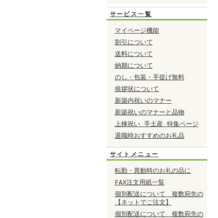
サービス一覧
マイページ機能
割引について
送料について
納期について
のし・包装・手提げ無料
挨拶状について
新築内祝いのマナー
新築祝いのマナーと品物
上棟祝い 手土産 特集ページ
退職時おすすめのお礼品
サイトメニュー
転勤・異動時のお礼の品に
FAX注文用紙一覧
個別配送について 複数宛先の
【ネットでご注文】
個別配送について 複数宛先の