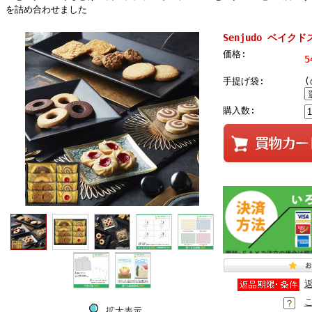
を詰め合わせました
Senjudo ベイクド
価格:
5
手提げ袋:
購入数:
拡大表示