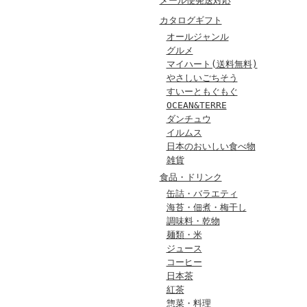
メール便発送対応
カタログギフト
オールジャンル
グルメ
マイハート(送料無料)
やさしいごちそう
すいーともぐもぐ
OCEAN&TERRE
ダンチュウ
イルムス
日本のおいしい食べ物
雑貨
食品・ドリンク
缶詰・バラエティ
海苔・佃煮・梅干し
調味料・乾物
麺類・米
ジュース
コーヒー
日本茶
紅茶
惣菜・料理