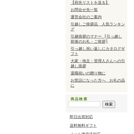
【宛先リストを送る】
お問合せ先一覧
運営会社のご案内
引越しご挨拶品 人気ランキン
グ
引越挨拶のマナー [引っ越し
前後のお礼・ご挨拶]
引っ越し祝い返しにカタログギ
フト
大家・地主・管理人さんへの引
越し挨拶
退職祝いの贈り物に
お世話になった方へ お礼の品
に
商品検索
即日出荷対応
送料無料ギフト