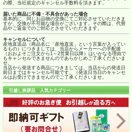
の際、当社規定のキャンセル手数料を頂きます。
届いた商品に不備・不具合があった場合
基本的に、同じお品物の交換にてご対応させていただきま
すが、交換が不可能な場合がございます。その際は、代替
品やご返金でのご対応とさせていただきます。
キャンセルについて
産地直送品（商品名に「産地直送」という言葉が入ってい
るもの）につきましては、当店からメーカーへの手配後
（おおよそご注文から1～2営業日以降）はいかなる理由で
もキャンセルできませんのであらかじめご了承くださいま
せ。
当店から発送する商品につきましては、当店からの発送日
前日まではキャンセル可能です。（発送日当日のキャンセ
ルはお受けできませんのでご了承くださいませ。
引越し挨拶品 人気カテゴリー