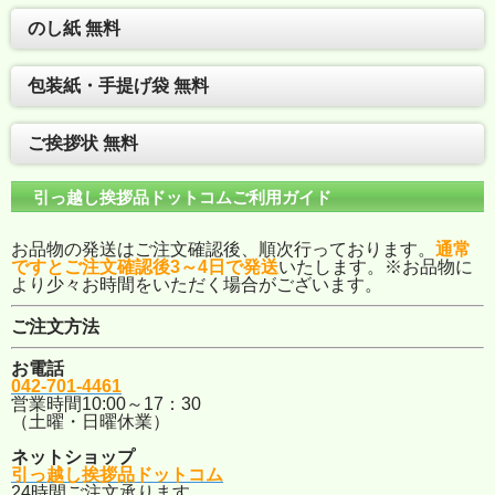
のし紙 無料
包装紙・手提げ袋 無料
ご挨拶状 無料
引っ越し挨拶品ドットコムご利用ガイド
お品物の発送はご注文確認後、順次行っております。
通常
ですとご注文確認後3～4日で発送
いたします。※お品物に
より少々お時間をいただく場合がございます。
ご注文方法
お電話
042-701-4461
営業時間10:00～17：30
（土曜・日曜休業）
ネットショップ
引っ越し挨拶品ドットコム
24時間ご注文承ります