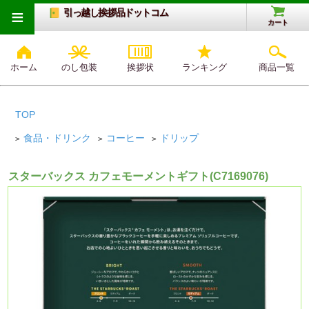
≡
引っ越し挨拶品ドットコム
カート
ホーム
のし包装
挨拶状
ランキング
商品一覧
TOP
食品・ドリンク
コーヒー
ドリップ
>
>
>
スターバックス カフェモーメントギフト(C7169076)