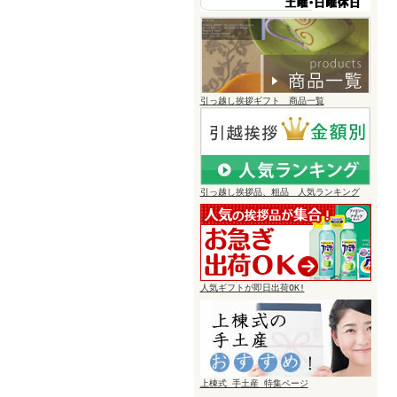
引っ越し挨拶ギフト 商品一覧
引っ越し挨拶品、粗品 人気ランキング
人気ギフトが即日出荷OK!
上棟式 手土産 特集ページ