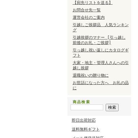
【宛先リストを送る】
お問合せ先一覧
運営会社のご案内
引越しご挨拶品 人気ランキン
グ
引越挨拶のマナー [引っ越し
前後のお礼・ご挨拶]
引っ越し祝い返しにカタログギ
フト
大家・地主・管理人さんへの引
越し挨拶
退職祝いの贈り物に
お世話になった方へ お礼の品
に
商品検索
即日出荷対応
送料無料ギフト