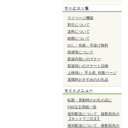
サービス一覧
マイページ機能
割引について
送料について
納期について
のし・包装・手提げ無料
挨拶状について
新築内祝いのマナー
新築祝いのマナーと品物
上棟祝い 手土産 特集ページ
退職時おすすめのお礼品
サイトメニュー
転勤・異動時のお礼の品に
FAX注文用紙一覧
個別配送について 複数宛先の
【ネットでご注文】
個別配送について 複数宛先の