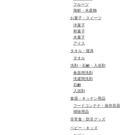
フルーツ
海鮮・水産物
お菓子・スイーツ
洋菓子
和菓子
水菓子
アイス
タオル・寝具
タオル
洗剤・石鹸・入浴剤
食器用洗剤
洗濯用洗剤
石鹸
入浴剤
食器・キッチン用品
フードコンテナ・保存容器
掃除用品
非常食・防災グッズ
ベビー・キッズ