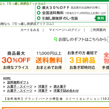
なら [引っ越し挨拶品ドットコム]
物なら [引っ越し挨拶品ドットコム]
カートをみる
｜
マイページへログイン
｜
ご利用案内
HOME
>
送料無料ギフト
>
お菓子・スイーツ
>
洋菓子
>
焼き菓子
>
お菓子・スイーツ
>
洋菓子
>
洋菓子詰め合わせ
【送料無料】グランドパーク小樽監修 スイートセレクション(SD26