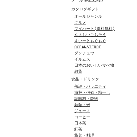
メール便発送対応
カタログギフト
オールジャンル
グルメ
マイハート(送料無料)
やさしいごちそう
すいーともぐもぐ
OCEAN&TERRE
ダンチュウ
イルムス
日本のおいしい食べ物
雑貨
食品・ドリンク
缶詰・バラエティ
海苔・佃煮・梅干し
調味料・乾物
麺類・米
ジュース
コーヒー
日本茶
紅茶
惣菜・料理