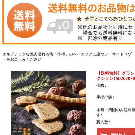
エキゾチックな魅力溢れる街「小樽」のベイエリアに建つシーサイドリゾ
トをお楽しみください
【送料無料】グラン
クション(SD2620-0
価格:
手提げ袋:
本州・四国のみ送料
す:
購入数: