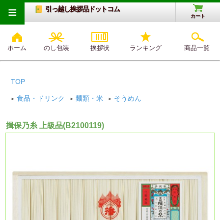
≡
引っ越し挨拶品ドットコム
カート
ホーム
のし包装
挨拶状
ランキング
商品一覧
TOP
食品・ドリンク
麺類・米
そうめん
>
>
>
揖保乃糸 上級品(B2100119)