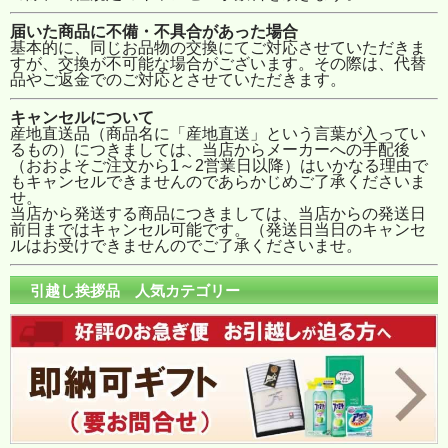
届いた商品に不備・不具合があった場合
基本的に、同じお品物の交換にてご対応させていただきま
すが、交換が不可能な場合がございます。その際は、代替
品やご返金でのご対応とさせていただきます。
キャンセルについて
産地直送品（商品名に「産地直送」という言葉が入ってい
るもの）につきましては、当店からメーカーへの手配後
（おおよそご注文から1～2営業日以降）はいかなる理由で
もキャンセルできませんのであらかじめご了承くださいま
せ。
当店から発送する商品につきましては、当店からの発送日
前日まではキャンセル可能です。（発送日当日のキャンセ
ルはお受けできませんのでご了承くださいませ。
引越し挨拶品 人気カテゴリー