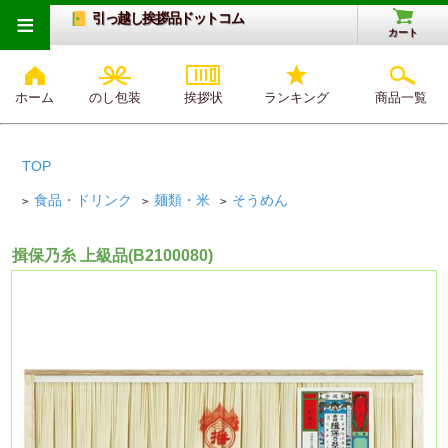
≡
引っ越し挨拶品ドットコム
カート
ホーム
のし包装
挨拶状
ランキング
商品一覧
TOP
食品・ドリンク
麺類・米
そうめん
>
>
>
揖保乃糸 上級品(B2100080)