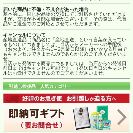
届いた商品に不備・不具合があった場合
基本的に、同じお品物の交換にてご対応させていただきま
すが、交換が不可能な場合がございます。その際は、代替
品やご返金でのご対応とさせていただきます。
キャンセルについて
産地直送品（商品名に「産地直送」という言葉が入ってい
るもの）につきましては、当店からメーカーへの手配後
（おおよそご注文から1～2営業日以降）はいかなる理由で
もキャンセルできませんのであらかじめご了承くださいま
せ。
当店から発送する商品につきましては、当店からの発送日
前日まではキャンセル可能です。（発送日当日のキャンセ
ルはお受けできませんのでご了承くださいませ。
引越し挨拶品 人気カテゴリー