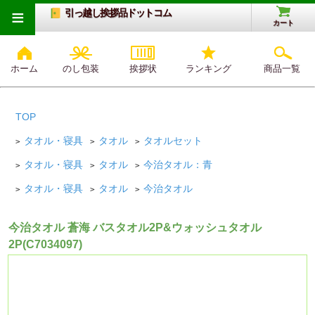
≡
引っ越し挨拶品ドットコム
カート
ホーム
のし包装
挨拶状
ランキング
商品一覧
TOP
タオル・寝具
タオル
タオルセット
>
>
>
タオル・寝具
タオル
今治タオル：青
>
>
>
タオル・寝具
タオル
今治タオル
>
>
>
今治タオル 蒼海 バスタオル2P&ウォッシュタオル
2P(C7034097)