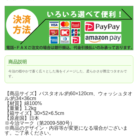
商品説明
今治の穏やかで蒼く広々とした海をイメージした、柔らかさが際立つタオルで
す。
【商品サイズ】バスタオル:約60×120cm、ウォッシュタオ
ル:約34×36cm
【材質】綿100%
【重量】1.2kg
【箱サイズ】30×52×6.5cm
【原産国】日本
※今治マーク（第2009-580号）
※商品のデザイン・内容等が変更になる場合がございま
す。ご了承ください。