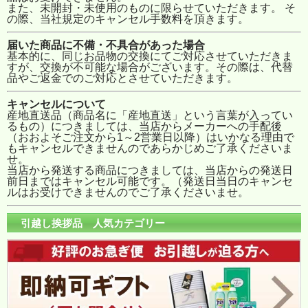
また、未開封・未使用のものに限らせていただきます。 そ
の際、当社規定のキャンセル手数料を頂きます。
届いた商品に不備・不具合があった場合
基本的に、同じお品物の交換にてご対応させていただきま
すが、交換が不可能な場合がございます。その際は、代替
品やご返金でのご対応とさせていただきます。
キャンセルについて
産地直送品（商品名に「産地直送」という言葉が入ってい
るもの）につきましては、当店からメーカーへの手配後
（おおよそご注文から1～2営業日以降）はいかなる理由で
もキャンセルできませんのであらかじめご了承くださいま
せ。
当店から発送する商品につきましては、当店からの発送日
前日まではキャンセル可能です。（発送日当日のキャンセ
ルはお受けできませんのでご了承くださいませ。
引越し挨拶品 人気カテゴリー