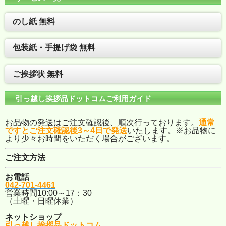
のし紙 無料
包装紙・手提げ袋 無料
ご挨拶状 無料
引っ越し挨拶品ドットコムご利用ガイド
お品物の発送はご注文確認後、順次行っております。
通常
ですとご注文確認後3～4日で発送
いたします。※お品物に
より少々お時間をいただく場合がございます。
ご注文方法
お電話
042-701-4461
営業時間10:00～17：30
（土曜・日曜休業）
ネットショップ
引っ越し挨拶品ドットコム