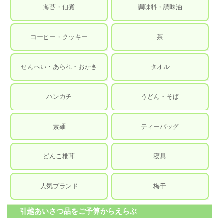
海苔・佃煮
調味料・調味油
コーヒー・クッキー
茶
せんべい・あられ・おかき
タオル
ハンカチ
うどん・そば
素麺
ティーバッグ
どんこ椎茸
寝具
人気ブランド
梅干
引越あいさつ品をご予算からえらぶ