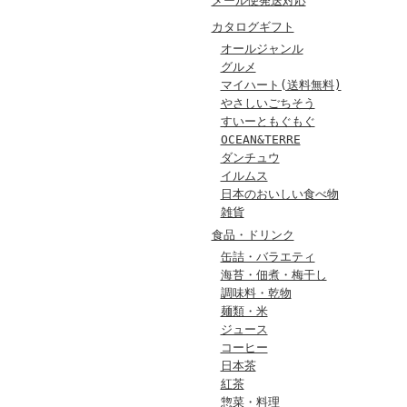
メール便発送対応
カタログギフト
オールジャンル
グルメ
マイハート(送料無料)
やさしいごちそう
すいーともぐもぐ
OCEAN&TERRE
ダンチュウ
イルムス
日本のおいしい食べ物
雑貨
食品・ドリンク
缶詰・バラエティ
海苔・佃煮・梅干し
調味料・乾物
麺類・米
ジュース
コーヒー
日本茶
紅茶
惣菜・料理