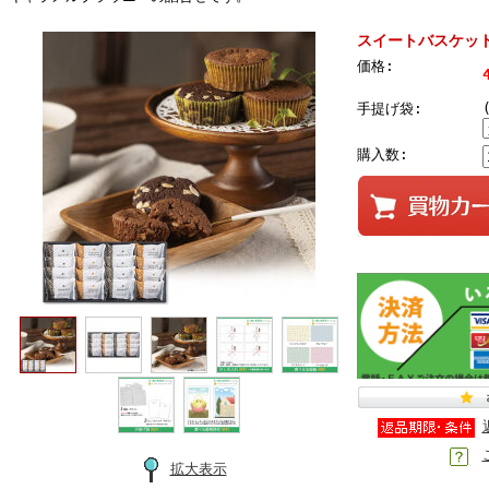
スイートバスケット 
価格:
手提げ袋:
購入数:
拡大表示