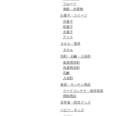
フルーツ
海鮮・水産物
お菓子・スイーツ
洋菓子
和菓子
水菓子
アイス
タオル・寝具
タオル
洗剤・石鹸・入浴剤
食器用洗剤
洗濯用洗剤
石鹸
入浴剤
食器・キッチン用品
フードコンテナ・保存容器
掃除用品
非常食・防災グッズ
ベビー・キッズ