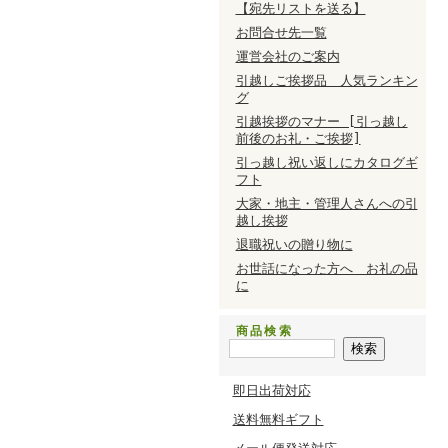
【宛先リストを送る】
お問合せ先一覧
運営会社のご案内
引越しご挨拶品 人気ランキン
グ
引越挨拶のマナー [引っ越し
前後のお礼・ご挨拶]
引っ越し祝い返しにカタログギ
フト
大家・地主・管理人さんへの引
越し挨拶
退職祝いの贈り物に
お世話になった方へ お礼の品
に
商品検索
即日出荷対応
送料無料ギフト