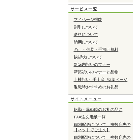
サービス一覧
マイページ機能
割引について
送料について
納期について
のし・包装・手提げ無料
挨拶状について
新築内祝いのマナー
新築祝いのマナーと品物
上棟祝い 手土産 特集ページ
退職時おすすめのお礼品
サイトメニュー
転勤・異動時のお礼の品に
FAX注文用紙一覧
個別配送について 複数宛先の
【ネットでご注文】
個別配送について 複数宛先の