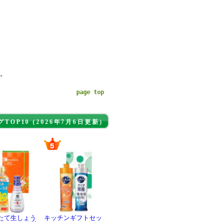
。
page top