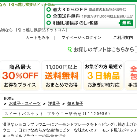
なら [引っ越し挨拶品ドットコム]
物なら [引っ越し挨拶品ドットコム]
カートをみる
｜
マイページへログイン
｜
ご利用案内
HOME
>
お菓子・スイーツ
>
洋菓子
>
焼き菓子
スイートバスケット ブラウニー詰合せ(L1120056)
濃厚なショコラブラウニーにアーモンドフレークをトッピングし焼き上げ
ウニー。口どけなめらかな生地にビターな味わいとアーモンド風味がマッ
キャラメルブラウニーの詰合せです。