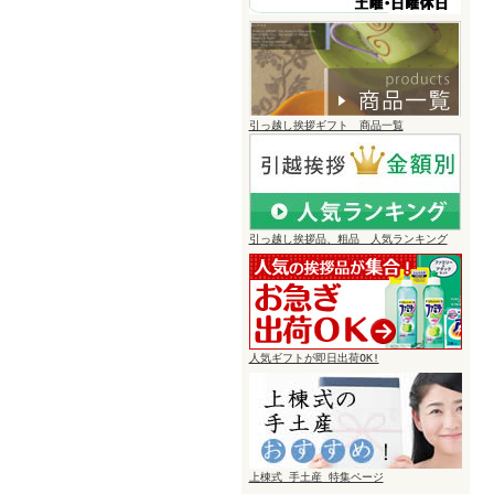
引っ越し挨拶ギフト 商品一覧
引っ越し挨拶品、粗品 人気ランキング
人気ギフトが即日出荷OK!
上棟式 手土産 特集ページ