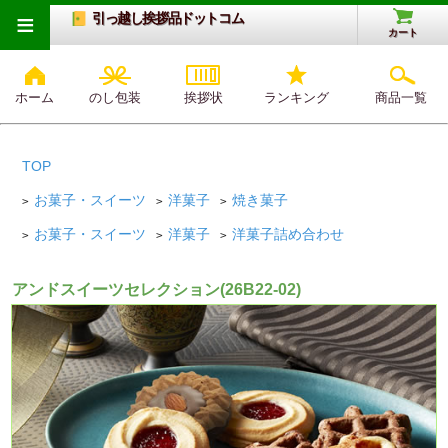
≡
引っ越し挨拶品ドットコム
カート
ホーム
のし包装
挨拶状
ランキング
商品一覧
TOP
お菓子・スイーツ
洋菓子
焼き菓子
>
>
>
お菓子・スイーツ
洋菓子
洋菓子詰め合わせ
>
>
>
アンドスイーツセレクション(26B22-02)