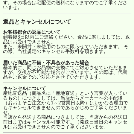
す。その場合は宅配便の送料になりますのでご了承くださ
いませ。
返品とキャンセルについて
お客様都合の返品について
到着後3日以内にご連絡ください。食品に関しましては、返
品はお受けできません。
また、未開封・未使用のものに限らせていただきます。 そ
の際、当社規定のキャンセル手数料を頂きます。
届いた商品に不備・不具合があった場合
基本的に、同じお品物の交換にてご対応させていただきま
すが、交換が不可能な場合がございます。その際は、代替
品やご返金でのご対応とさせていただきます。
キャンセルについて
産地直送品（商品名に「産地直送」という言葉が入ってい
るもの）につきましては、当店からメーカーへの手配後
（おおよそご注文から1～2営業日以降）はいかなる理由で
もキャンセルできませんのであらかじめご了承くださいま
せ。
当店から発送する商品につきましては、当店からの発送日
前日まではキャンセル可能です。（発送日当日のキャンセ
ルはお受けできませんのでご了承くださいませ。