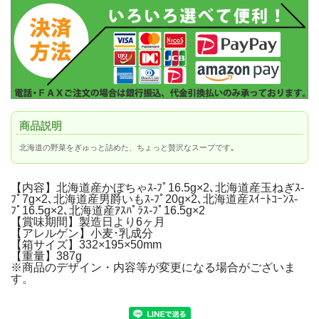
商品説明
北海道の野菜をぎゅっと詰めた、ちょっと贅沢なスープです｡
【内容】北海道産かぼちゃｽ-ﾌﾟ16.5g×2､北海道産玉ねぎｽ-
ﾌﾟ7g×2､北海道産男爵いもｽ-ﾌﾟ20g×2､北海道産ｽｲｰﾄｺｰﾝｽ-
ﾌﾟ16.5g×2､北海道産ｱｽﾊﾟﾗｽ-ﾌﾟ16.5g×2
【賞味期間】製造日より6ヶ月
【アレルゲン】小麦･乳成分
【箱サイズ】332×195×50mm
【重量】387g
※商品のデザイン・内容等が変更になる場合がございま
す。