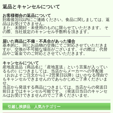
返品とキャンセルについて
お客様都合の返品について
到着後3日以内にご連絡ください。食品に関しましては、返
品はお受けできません。
また、未開封・未使用のものに限らせていただきます。 そ
の際、当社規定のキャンセル手数料を頂きます。
届いた商品に不備・不具合があった場合
基本的に、同じお品物の交換にてご対応させていただきま
すが、交換が不可能な場合がございます。その際は、代替
品やご返金でのご対応とさせていただきます。
キャンセルについて
産地直送品（商品名に「産地直送」という言葉が入ってい
るもの）につきましては、当店からメーカーへの手配後
（おおよそご注文から1～2営業日以降）はいかなる理由で
もキャンセルできませんのであらかじめご了承くださいま
せ。
当店から発送する商品につきましては、当店からの発送日
前日まではキャンセル可能です。（発送日当日のキャンセ
ルはお受けできませんのでご了承くださいませ。
引越し挨拶品 人気カテゴリー