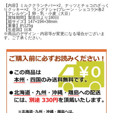
【内容】ミルククランチバー×2、ナッツとチョコのざっく
りクッキー×2、ラングドシャ(プレーン・ショコラ)×各2
【アレルゲン】卵・乳・小麦（大豆）
【賞味期間】製造日より180日
【箱サイズ】147×194×38mm
【重量】約125g
【生産国】日本
※商品のデザイン・内容等が変更になる場合がございま
す。ご了承ください。
ナッツとチョコのざっくりクッキー、なめらかな口当たりの生地に2 種類のチョ
コクリームをサンドしたラングドシャ。コーヒー、紅茶によく合う焼き菓子を
詰合せました。