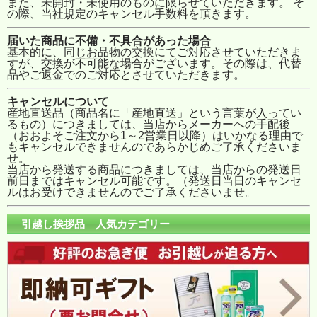
また、未開封・未使用のものに限らせていただきます。 そ
の際、当社規定のキャンセル手数料を頂きます。
届いた商品に不備・不具合があった場合
基本的に、同じお品物の交換にてご対応させていただきま
すが、交換が不可能な場合がございます。その際は、代替
品やご返金でのご対応とさせていただきます。
キャンセルについて
産地直送品（商品名に「産地直送」という言葉が入ってい
るもの）につきましては、当店からメーカーへの手配後
（おおよそご注文から1～2営業日以降）はいかなる理由で
もキャンセルできませんのであらかじめご了承くださいま
せ。
当店から発送する商品につきましては、当店からの発送日
前日まではキャンセル可能です。（発送日当日のキャンセ
ルはお受けできませんのでご了承くださいませ。
引越し挨拶品 人気カテゴリー