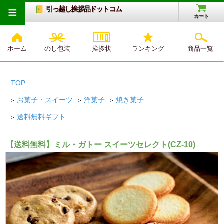
≡
引っ越し挨拶品ドットコム
カート
ホーム
のし包装
挨拶状
ランキング
商品一覧
TOP
お菓子・スイーツ
洋菓子
焼き菓子
>
>
>
送料無料ギフト
>
【送料無料】ミル・ガトー スイーツセレクト(CZ-10)