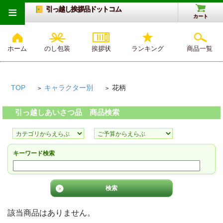
≡
引っ越し挨拶品ドットコム
カート
ホーム
のし包装
挨拶状
ランキング
商品一覧
TOP
キャラクター別
花柄
>
>
引っ越しあいさつ品 商品検索
キーワード検索
該当商品はありません。