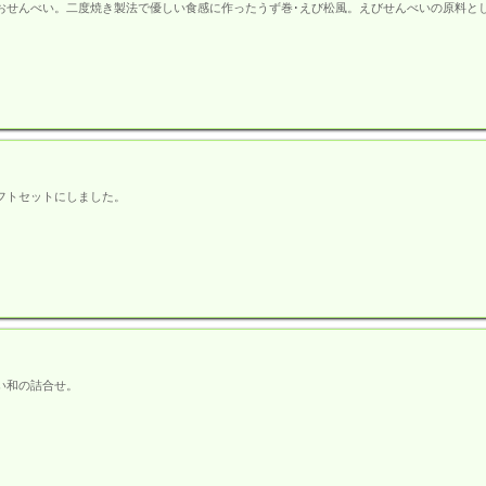
おせんべい。二度焼き製法で優しい食感に作ったうず巻･えび松風。えびせんべいの原料と
フトセットにしました。
い和の詰合せ。