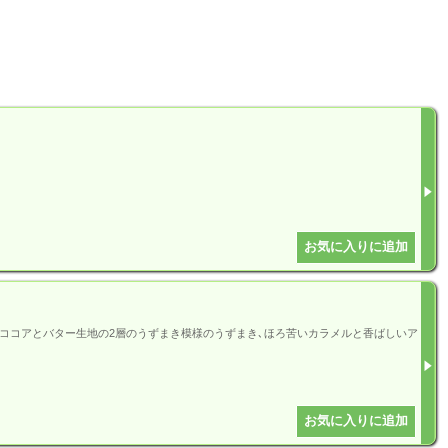
ココアとバター生地の2層のうずまき模様のうずまき､ほろ苦いカラメルと香ばしいア