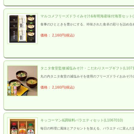
マルコメフリーズドライみそ汁&有明海産味付海苔セット(L10
食事のひとときを豊かにする、吟味された食卓の彩りを詰め合
価格： 2,160円(税込)
タニタ食堂監修減塩みそ汁・こだわりスープギフト(L10710
丸の内タニタ食堂の減塩みそを使用のフリーズドライおみそ汁
価格： 2,160円(税込)
キッコーマン&調味料バラエティセット(L1067010)
毎日の料理に風味とアクセントを加える、バラエティに富んだ