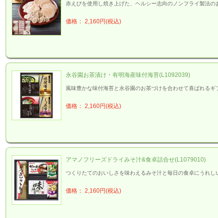
赤えびを使用し焼き上げた、ヘルシー志向のノンフライ製法の
価格： 2,160円(税込)
永谷園お茶漬け・有明海産味付海苔(L1092039)
風味豊かな味付海苔と永谷園のお茶づけを合わせて喜ばれるギ
価格： 2,160円(税込)
アマノフリーズドライみそ汁&食卓詰合せ(L1079010)
つくりたてのおいしさを味わえるみそ汁と毎日の食卓にうれし
価格： 2,160円(税込)