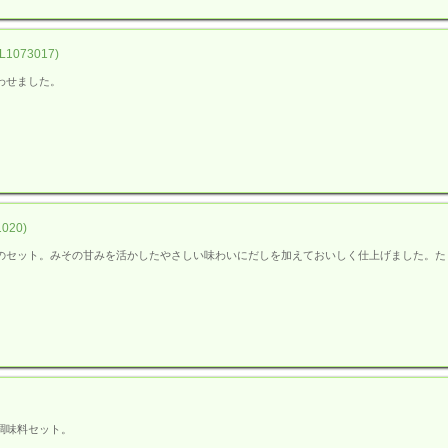
73017)
わせました。
20)
のセット。みその甘みを活かしたやさしい味わいにだしを加えておいしく仕上げました。た
調味料セット。