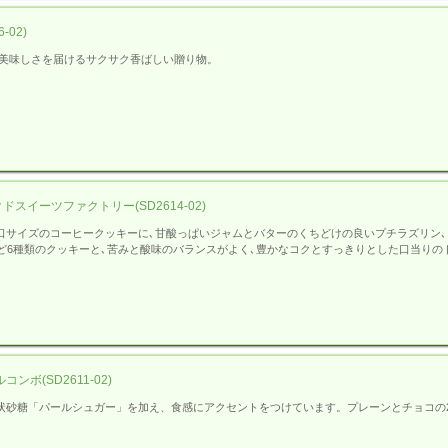
-02)
る美味しさを届けるサクサク香ばしい贈り物。
ドスイーツファクトリー(SD2614-02)
口サイズのコーヒークッキーに､甘酸っぱいジャムとバターのくちどけの良いプチラズリン､
ど6種類のクッキーと､苦みと酸味のバランスがよく､豊かなコクとすっきりとした口当り
(SD2611-02)
状砂糖「パールシュガー」を加え、食感にアクセントをつけています。プレーンとチョコの