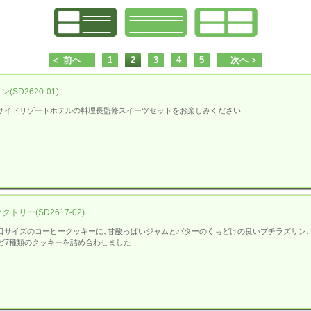
前へ
1
2
3
4
5
次へ
D2620-01)
サイドリゾートホテルの料理長監修スイーツセットをお楽しみください
リー(SD2617-02)
口サイズのコーヒークッキーに､甘酸っぱいジャムとバターのくちどけの良いプチラズリン､
ど7種類のクッキーを詰め合わせました