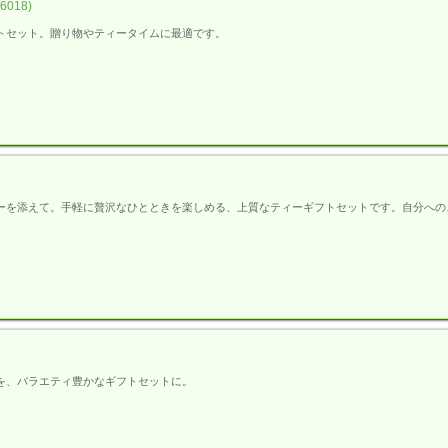
018)
トセット。贈り物やティータイムに最適です。
ーを添えて。手軽に贅沢なひとときを楽しめる、上質なティーギフトセットです。自分への
を、バラエティ豊かなギフトセットに。