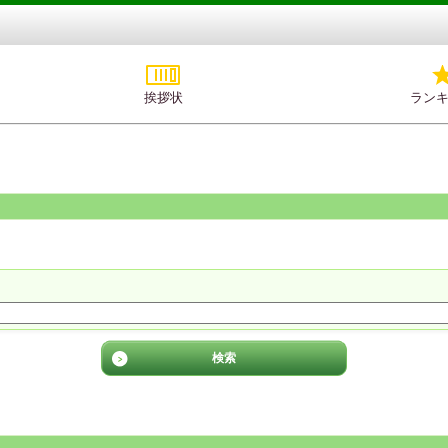
挨拶状
ラン