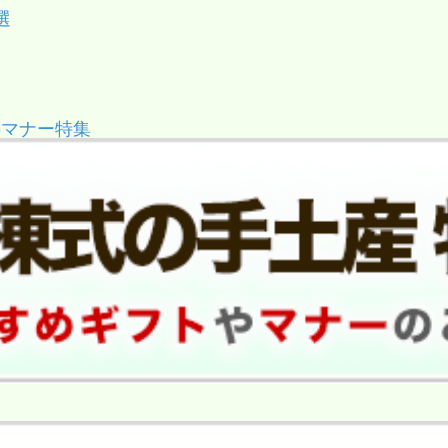
選
のマナー特集