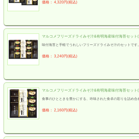
価格： 4,320円(税込)
マルコメフリーズドライみそ汁&有明海産味付海苔セット(L10
味付海苔と手軽でうれしいフリーズドライみそ汁のセットです
価格： 3,240円(税込)
マルコメフリーズドライみそ汁&有明海産味付海苔セット(L10
食事のひとときを豊かにする、吟味された食卓の彩りを詰め合
価格： 2,160円(税込)