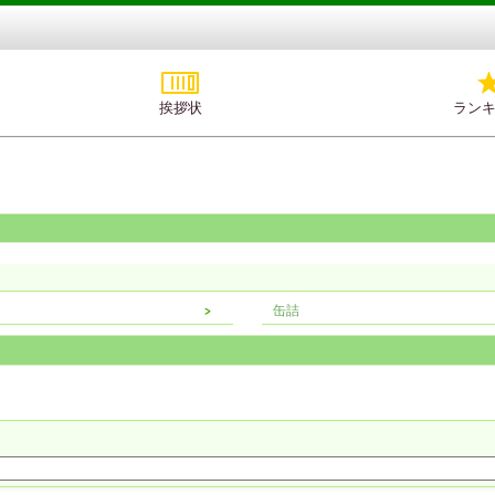
挨拶状
ラン
缶詰