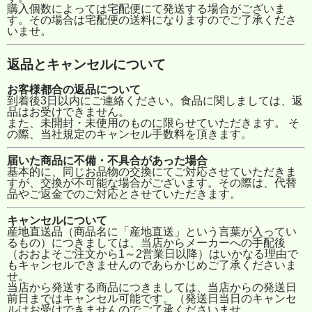
購入個数によっては宅配便にて発送する場合がございま
す。その場合は宅配便の送料になりますのでご了承くださ
いませ。
返品とキャンセルについて
お客様都合の返品について
到着後3日以内にご連絡ください。食品に関しましては、返
品はお受けできません。
また、未開封・未使用のものに限らせていただきます。 そ
の際、当社規定のキャンセル手数料を頂きます。
届いた商品に不備・不具合があった場合
基本的に、同じお品物の交換にてご対応させていただきま
すが、交換が不可能な場合がございます。その際は、代替
品やご返金でのご対応とさせていただきます。
キャンセルについて
産地直送品（商品名に「産地直送」という言葉が入ってい
るもの）につきましては、当店からメーカーへの手配後
（おおよそご注文から1～2営業日以降）はいかなる理由で
もキャンセルできませんのであらかじめご了承くださいま
せ。
当店から発送する商品につきましては、当店からの発送日
前日まではキャンセル可能です。（発送日当日のキャンセ
ルはお受けできませんのでご了承くださいませ。