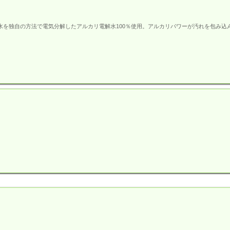
水を独自の方法で電気分解したアルカリ電解水100％使用。アルカリパワーが汚れを包み込
。