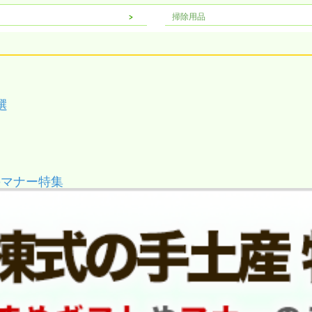
掃除用品
選
のマナー特集