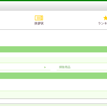
挨拶状
ラン
掃除用品