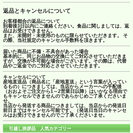
返品とキャンセルについて
お客様都合の返品について
到着後3日以内にご連絡ください。食品に関しましては、返
品はお受けできません。
また、未開封・未使用のものに限らせていただきます。 そ
の際、当社規定のキャンセル手数料を頂きます。
届いた商品に不備・不具合があった場合
基本的に、同じお品物の交換にてご対応させていただきま
すが、交換が不可能な場合がございます。その際は、代替
品やご返金でのご対応とさせていただきます。
キャンセルについて
産地直送品（商品名に「産地直送」という言葉が入ってい
るもの）につきましては、当店からメーカーへの手配後
（おおよそご注文から1～2営業日以降）はいかなる理由で
もキャンセルできませんのであらかじめご了承くださいま
せ。
当店から発送する商品につきましては、当店からの発送日
前日まではキャンセル可能です。（発送日当日のキャンセ
ルはお受けできませんのでご了承くださいませ。
引越し挨拶品 人気カテゴリー