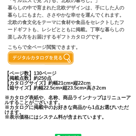
「イルムスで見つける、北欧の暮らし。」
暮らしの中で育まれた北欧デザインは、手にした人の
暮らしにもまた、ささやかな幸せを運んでくれます。
北欧の食文化をテーマに食材や食品をセレクトしたフ
ードギフトも、レシピとともに掲載。丁寧な暮らしの
楽しみ方をお届けするギフトカタログです。
こちらで全ページ閲覧できます。
【ページ数】130ページ
【掲載点数】約250点
【カタログサイズ】約幅21cm×縦22cm
【箱サイズ】約幅22.5cm×縦23.5cm×高さ2cm
※カタログ表紙や、名称、商品ラインナップはリニューア
ルすることがございます。
※カタログに掲載中のお好きな商品から1点お選びいただ
けます。
※表示価格にはシステム料が含まれています。