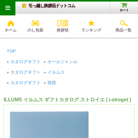
≡
引っ越し挨拶品ドットコム
カート
ホーム
のし包装
挨拶状
ランキング
商品一覧
TOP
カタログギフト
オールジャンル
>
>
カタログギフト
イルムス
>
>
カタログギフト
雑貨
>
>
ILLUMS イルムス ギフトカタログ ストロイエ ( i-stroget )