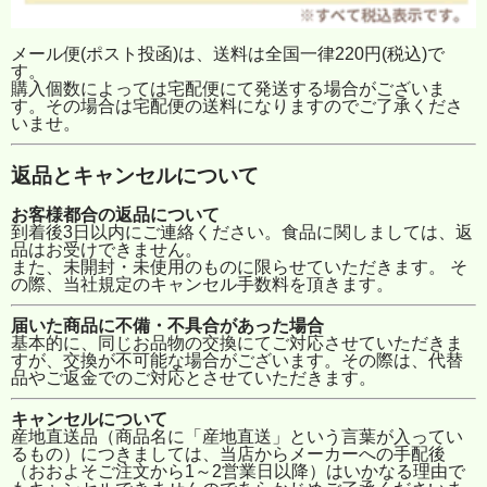
メール便(ポスト投函)は、送料は全国一律220円(税込)で
す。
購入個数によっては宅配便にて発送する場合がございま
す。その場合は宅配便の送料になりますのでご了承くださ
いませ。
返品とキャンセルについて
お客様都合の返品について
到着後3日以内にご連絡ください。食品に関しましては、返
品はお受けできません。
また、未開封・未使用のものに限らせていただきます。 そ
の際、当社規定のキャンセル手数料を頂きます。
届いた商品に不備・不具合があった場合
基本的に、同じお品物の交換にてご対応させていただきま
すが、交換が不可能な場合がございます。その際は、代替
品やご返金でのご対応とさせていただきます。
キャンセルについて
産地直送品（商品名に「産地直送」という言葉が入ってい
るもの）につきましては、当店からメーカーへの手配後
（おおよそご注文から1～2営業日以降）はいかなる理由で