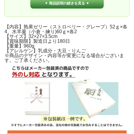
▼ 商品説明の続きを見る ▼
【内容】熟果ゼリー（ストロベリー・グレープ）52ｇ×各
4、水羊羹（小倉・練り)60ｇ×各2
【サイズ】32×27×3.5cm
【賞味期限】製造日より180日
【重量】960g
【アレルゲン】乳成分・大豆・りんご
※商品のデザイン・内容等が変更になる場合がございま
す。ご了承ください。