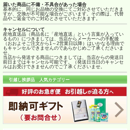
届いた商品に不備・不具合があった場合
基本的に、同じお品物の交換にてご対応させていただきま
すが、交換が不可能な場合がございます。その際は、代替
品やご返金でのご対応とさせていただきます。
キャンセルについて
産地直送品（商品名に「産地直送」という言葉が入ってい
るもの）につきましては、当店からメーカーへの手配後
（おおよそご注文から1～2営業日以降）はいかなる理由で
もキャンセルできませんのであらかじめご了承くださいま
せ。
当店から発送する商品につきましては、当店からの発送日
前日まではキャンセル可能です。（発送日当日のキャンセ
ルはお受けできませんのでご了承くださいませ。
引越し挨拶品 人気カテゴリー