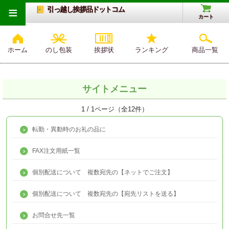
≡
引っ越し挨拶品ドットコム
カート
ホーム
のし包装
挨拶状
ランキング
商品一覧
サイトメニュー
1 / 1ページ（全12件）
転勤・異動時のお礼の品に
FAX注文用紙一覧
個別配送について 複数宛先の【ネットでご注文】
個別配送について 複数宛先の【宛先リストを送る】
お問合せ先一覧