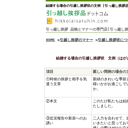
結婚する場合の引越し挨拶状の文例 [引っ越し挨拶品
引っ越し挨拶 品物とマナーの専門店[引っ越し挨
HOME
>
引越し挨拶のマナー
>
引越し挨拶状につ
結婚する場合の引越し挨拶状 文例（はが
項目
親しい間柄の場合の
①時候の挨拶と相手を気
新緑のきれいな季節
遣う文章
様いかがお過ごしで
か。
②本文
このたび私たちは結
たしました。
③近況報告や新居へのお
二人力を合わせて、
誘い
いきたいと思ってお
越しの際はぜひお立