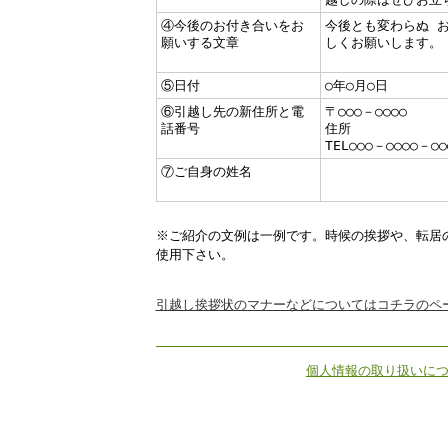
④今後のお付き合いをお
今後とも変わらぬ 
願いする文章
しくお願いします。
⑤日付
○年○月○日
⑥引越し先の新住所と電
〒○○○－○○○○
話番号
住所
TEL○○○－○○○○－○○
⑦ご自身の姓名
※ご紹介の文例は一例です。時候の挨拶や、転居
使用下さい。
引越し挨拶状のマナーなどについてはコチラのペ
個人情報の取り扱いに