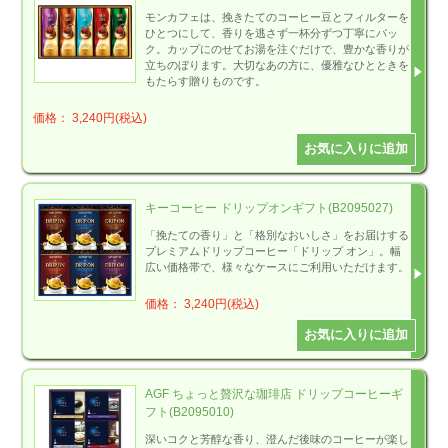
モンカフェは、挽きたてのコーヒー豆とフィルターを
ひとつにして、香りを逃さず一杯分ずつ丁寧にパッ
ク。カップにのせてお湯を注ぐだけで、豊かな香りが
立ちのぼります。大切なあの方に、優雅なひとときを
もたらす贈りものです。
価格： 3,240円(税込)
キーコーヒー ドリップオンギフト(B2095027)
「挽たての香り」と「格別なおいしさ」をお届けする
プレミアムドリップコーヒー「ドリップ オン」。幅
広い価格帯で、様々なケースにご利用いただけます。
価格： 3,240円(税込)
AGF ちょっと贅沢な珈琲店 ドリップコーヒーギ
フト(B2095010)
深いコクと芳醇な香り、澄んだ後味のコーヒーが楽し