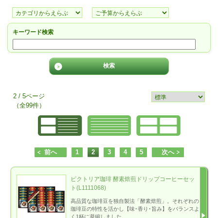
キーワード検索
2 / 5ページ
（全99件）
前へ
1
2
3
4
5
次へ
ビクトリア珈琲 酵素焙煎ドリップコーヒーセッ
ト(L1111068)
高品質な珈琲豆を独自製法「酵素焙煎」。それぞれの
珈琲豆の特性を活かし【味･香り･旨み】をバランスよ
く1杯に凝縮しました。