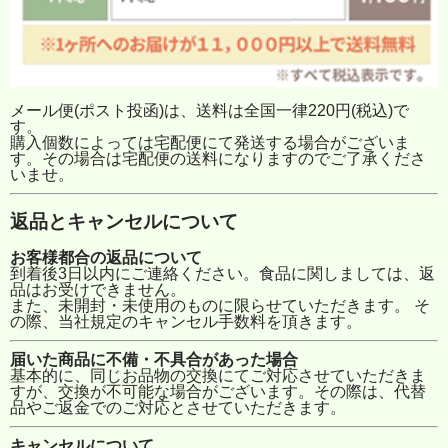
メール便(ポスト投函)は、送料は全国一律220円(税込)で
す。
購入個数によっては宅配便にて発送する場合がございま
す。その場合は宅配便の送料になりますのでご了承くださ
いませ。
返品とキャンセルについて
お客様都合の返品について
到着後3日以内にご連絡ください。食品に関しましては、返
品はお受けできません。
また、未開封・未使用のものに限らせていただきます。 そ
の際、当社規定のキャンセル手数料を頂きます。
届いた商品に不備・不具合があった場合
基本的に、同じお品物の交換にてご対応させていただきま
すが、交換が不可能な場合がございます。その際は、代替
品やご返金でのご対応とさせていただきます。
キャンセルについて