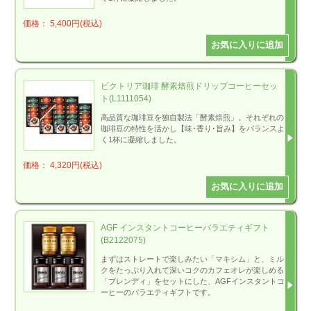
価格： 5,400円(税込)
ビクトリア珈琲 酵素焙煎ドリップコーヒーセッ
ト(L1111054)
高品質な珈琲豆を独自製法「酵素焙煎」。それぞれの
珈琲豆の特性を活かし【味･香り･旨み】をバランスよ
く1杯に凝縮しました。
価格： 4,320円(税込)
AGF インスタントコーヒーバラエティギフト
(B2122075)
まずはストレートで楽しみたい「マキシム」と、ミル
クをたっぷり入れて深いコクのカフェオレが楽しめる
「ブレンディ」をセットにした、AGFインスタントコ
ーヒーのバラエティギフトです。