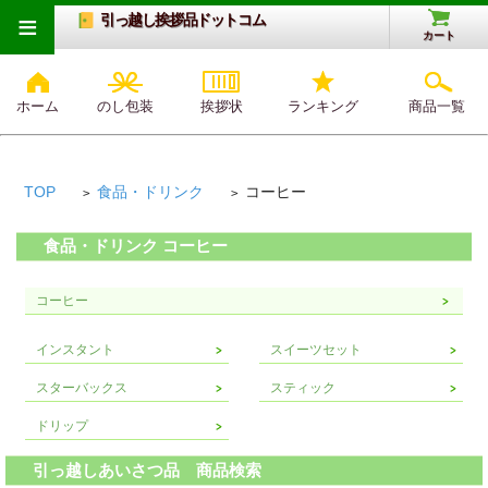
≡
引っ越し挨拶品ドットコム
カート
ホーム
のし包装
挨拶状
ランキング
商品一覧
TOP
食品・ドリンク
コーヒー
>
>
食品・ドリンク コーヒー
コーヒー
インスタント
スイーツセット
スターバックス
スティック
ドリップ
引っ越しあいさつ品 商品検索