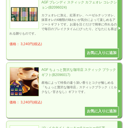
AGF ブレンディ スティック カフェオレ コレクシ
ョン(B2096024)
カフェオレに加え、紅茶オレ、ヘーゼルナッツオレ、
抹茶オレの6種類の味わいが気分によって楽しめるア
ソートギフトです。お湯を注ぐだけで簡単に作れるの
で毎日のブレイクタイムにぴったり。どなたにも喜ば
れる贈りものです。
価格： 3,240円(税込)
AGF ちょっと贅沢な珈琲店 スティック ブラック
ギフト(B2096017)
産地によって特長の違う深い香りとコクが愉しめる
「ちょっと贅沢な珈琲店」スティックブラック（ミル
クなし･甘さなし）ギフトです。
価格： 3,240円(税込)
ブレイクタイム クッキー&コーヒー&紅茶