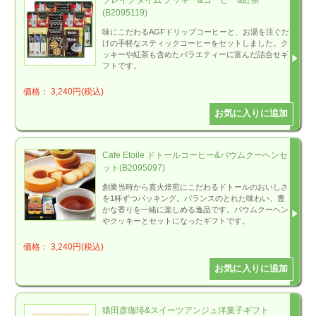
(B2095119)
味にこだわるAGFドリップコーヒーと、お湯を注ぐだ
けの手軽なスティックコーヒーをセットしました。ク
ッキーや紅茶も含めたバラエティーに富んだ詰合せギ
フトです。
価格： 3,240円(税込)
Cafe Etoile ドトールコーヒー&バウムクーヘンセ
ット(B2095097)
創業当時から直火焙煎にこだわるドトールのおいしさ
を1杯ずつパッキング。バランスのとれた味わい、豊
かな香りを一緒に楽しめる逸品です。バウムクーヘン
やクッキーとセットになったギフトです。
価格： 3,240円(税込)
猿田彦珈琲&スイーツアンジュ洋菓子ギフト