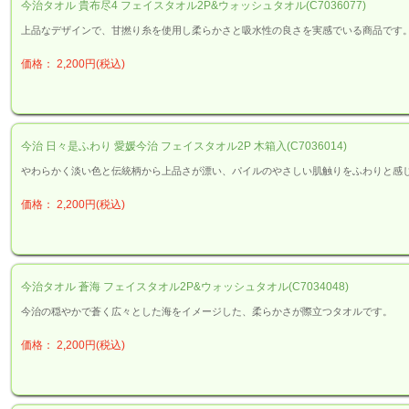
今治タオル 貴布尽4 フェイスタオル2P&ウォッシュタオル(C7036077)
上品なデザインで、甘撚り糸を使用し柔らかさと吸水性の良さを実感でいる商品です
価格： 2,200円(税込)
今治 日々是ふわり 愛媛今治 フェイスタオル2P 木箱入(C7036014)
やわらかく淡い色と伝統柄から上品さが漂い、パイルのやさしい肌触りをふわりと感
価格： 2,200円(税込)
今治タオル 蒼海 フェイスタオル2P&ウォッシュタオル(C7034048)
今治の穏やかで蒼く広々とした海をイメージした、柔らかさが際立つタオルです。
価格： 2,200円(税込)