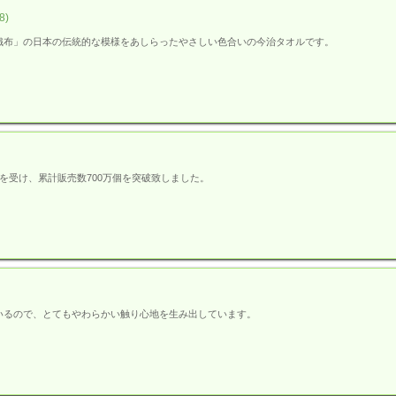
8)
織布」の日本の伝統的な模様をあしらったやさしい色合いの今治タオルです。
好を受け、累計販売数700万個を突破致しました。
いるので、とてもやわらかい触り心地を生み出しています。