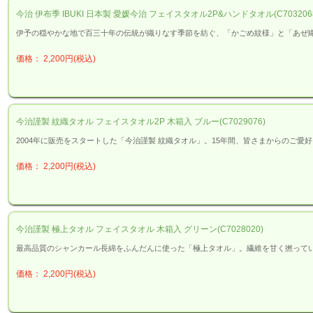
今治 伊布季 IBUKI 日本製 愛媛今治 フェイスタオル2P&ハンドタオル(C703206
伊予の穏やかな地で百三十年の伝統が織りなす季節を紡ぐ、「かごめ紋様」と「あぜ
価格： 2,200円(税込)
今治謹製 紋織タオル フェイスタオル2P 木箱入 ブルー(C7029076)
2004年に販売をスタートした「今治謹製 紋織タオル」。15年間、皆さまからのご愛
価格： 2,200円(税込)
今治謹製 極上タオル フェイスタオル 木箱入 グリーン(C7028020)
最高品質のシャンカール長綿をふんだんに使った「極上タオル」。繊維を甘く撚って
価格： 2,200円(税込)