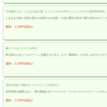
今治製タオル しまなみ匠の彩 フェイスタオル&ウォッシュタオル(B2068084)
しまなみの海と自然を思わせる鮮やかな色彩。今治の豊富な軟水で晒や染めを行うこ
価格： 2,200円(税込)
極バームセットC (A181)
和を味わえるバームクーヘン｡黒蜜をかけると､より一層美味しくお召し上がりいただ
価格： 2,160円(税込)
Speciality Coffee＆バームセットA (A671)
世界各国の厳選された、希少価値あるスペシャルティコーヒーとバームクーヘンのセ
価格： 2,160円(税込)