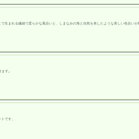
とで生まれる繊細で柔らかな風合いと、しまなみの海と自然を表したような美しい色合いが
けます｡
ットです。