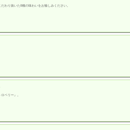
こだわり抜いた8種の味わいをお愉しみください。
)
トロベリー』。